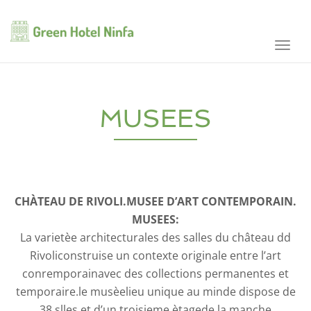
Toggl
navig
MUSEES
CHÀTEAU DE RIVOLI.MUSEE D’ART CONTEMPORAIN.
MUSEES:
La varietèe architecturales des salles du château dd
Rivoliconstruise un contexte originale entre l’art
conremporainavec des collections permanentes et
temporaire.le musèelieu unique au minde dispose de
38 slles et d’un troisieme ètagede la manche