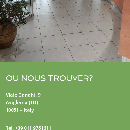
OU NOUS TROUVER?
Viale Gandhi, 9
Avigliana (TO)
10051 – Italy
Tel. +39 011 9761611