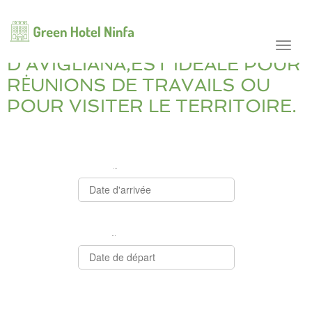
navig
NINFA HOTEL
TON HÔTEL NINFA
Toggl
D’AVIGLIANA,EST IDEALE POUR
navig
RĖUNIONS DE TRAVAILS OU
POUR VISITER LE TERRITOIRE.
Arrivée
*
Départ
*
Invités