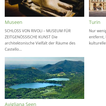
Museen
Turin
SCHLOSS VON RIVOLI – MUSEUM FÜR
Nur weni
ZEITGENÖSSISCHE KUNST Die
entfernt,
architektonische Vielfalt der Räume des
kulturell
Castello…
Avigliana Seen