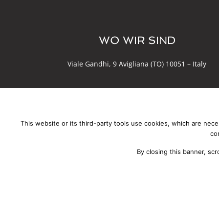
WO WIR SIND
Viale Gandhi, 9 Avigliana (TO) 10051 – Italy
This website or its third-party tools use cookies, which are nece
co
All rights reserved 
By closing this banner, scr