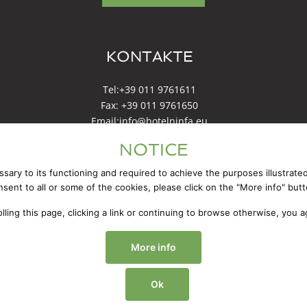
KONTAKTE
Tel:
+39 011 9761611
Fax: +39 011 9761650
Email:
info@hotelninfa.eu
NOTICE
ssary to its functioning and required to achieve the purposes illustrat
nsent to all or some of the cookies, please click on the "More info" butt
2023 © Green hotel Ninfa |
Cookies & Privacy Policy
| P.Iva 1287483
olling this page, clicking a link or continuing to browse otherwise, you 
More info
Ok