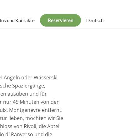
fos und Kontakte
Reservieren
Deutsch
m Angeln oder Wasserski
gische Spaziergänge,
rten ausüben und für
wir nur 45 Minuten von den
Oulx, Montgenevre entfernt.
tur lieben, möchten wir Sie
loss von Rivoli, die Abtei
nio di Ranverso und die