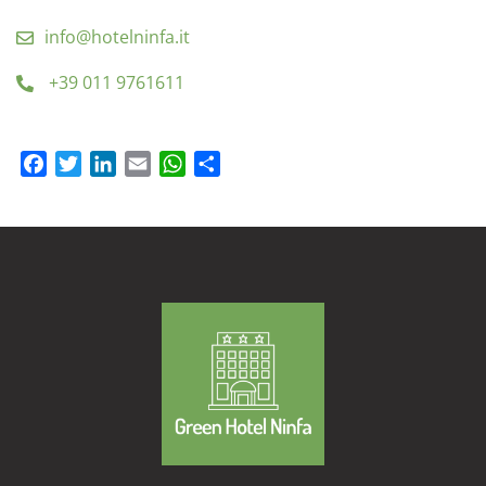
info@hotelninfa.it
+39 011 9761611
Facebook
Twitter
LinkedIn
Email
WhatsApp
Condividi